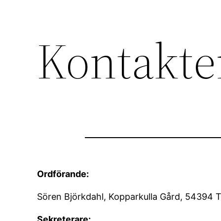
Kontakte
Hoppa
till
innehåll
Ordförande:
Sören Björkdahl, Kopparkulla Gård, 54394 T
Sekreterare: