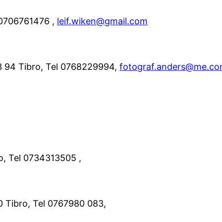
l 0706761476 ,
leif.wiken@gmail.com
 94 Tibro, Tel 0768229994,
fotograf.anders@me.c
o, Tel 0734313505 ,
0 Tibro, Tel 0767980 083,