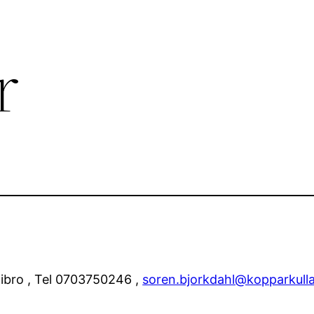
r
ibro , Tel 0703750246 ,
soren.bjorkdahl@kopparkulla